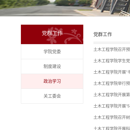
党群工作
党群工作
土木工程学院召开预
学院党委
土木工程学院学生党
制度建设
土木工程学院开展“书
政治学习
土木工程学院举行预
土木工程学院开展第
关工委会
土木工程学院开展“5
土木工程学院召开树
土木工程学院开展科