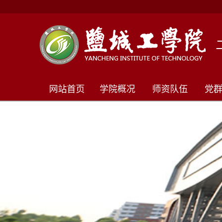
网站首页
学院概况
师资队伍
党