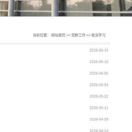
当前位置：
网站首页
>>
党群工作
>>
政治学习
2026-06-15
2026-06-10
2026-06-05
2026-06-04
2026-05-22
2026-05-21
2026-04-29
2026-04-23