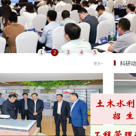
1
2
3
4
5
科研
更多+