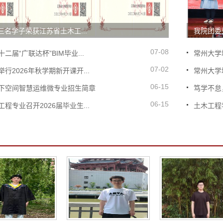
名学子荣获江苏省土木工...
我院团委荣
07-08
二届“广联达杯”BIM毕业...
常州大学
07-02
行2026年秋学期新开课开...
常州大学
06-15
下空间智慧运维微专业招生简章
笃学不怠
06-15
程专业召开2026届毕业生...
土木工程学